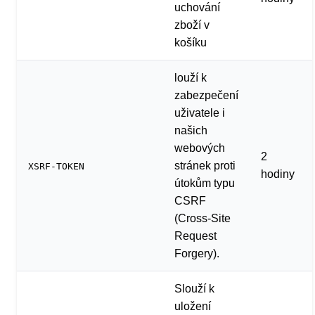
uchování
zboží v
košíku
louží k
zabezpečení
uživatele i
našich
webových
2
stránek proti
XSRF-TOKEN
hodiny
útokům typu
CSRF
(Cross-Site
Request
Forgery).
Slouží k
uložení